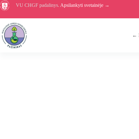
Skip
VU CHGF padalinys.
Apsilankyti svetainėje →
to
content
← D