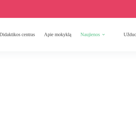
idaktikos centras
Apie mokyklą
Naujienos
Užduo