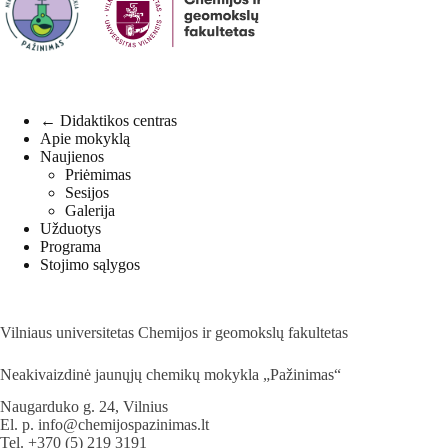
← Didaktikos centras
Apie mokyklą
Naujienos
Priėmimas
Sesijos
Galerija
Užduotys
Programa
Stojimo sąlygos
Vilniaus universitetas Chemijos ir geomokslų fakultetas
Neakivaizdinė jaunųjų chemikų mokykla „Pažinimas“
Naugarduko g. 24, Vilnius
El. p.
info@chemijospazinimas.lt
Tel.
+370 (5) 219 3191