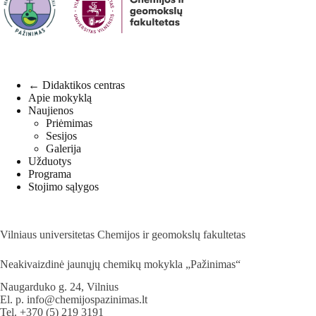
← Didaktikos centras
Apie mokyklą
Naujienos
Priėmimas
Sesijos
Galerija
Užduotys
Programa
Stojimo sąlygos
Vilniaus universitetas Chemijos ir geomokslų fakultetas
Neakivaizdinė jaunųjų chemikų mokykla „Pažinimas“
Naugarduko g. 24, Vilnius
El. p.
info@chemijospazinimas.lt
Tel.
+370 (5) 219 3191