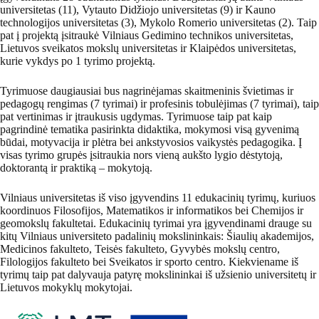
universitetas (11), Vytauto Didžiojo universitetas (9) ir Kauno
technologijos universitetas (3), Mykolo Romerio universitetas (2). Taip
pat į projektą įsitraukė Vilniaus Gedimino technikos universitetas,
Lietuvos sveikatos mokslų universitetas ir Klaipėdos universitetas,
kurie vykdys po 1 tyrimo projektą.
Tyrimuose daugiausiai bus nagrinėjamas skaitmeninis švietimas ir
pedagogų rengimas (7 tyrimai) ir profesinis tobulėjimas (7 tyrimai), taip
pat vertinimas ir įtraukusis ugdymas. Tyrimuose taip pat kaip
pagrindinė tematika pasirinkta didaktika, mokymosi visą gyvenimą
būdai, motyvacija ir plėtra bei ankstyvosios vaikystės pedagogika. Į
visas tyrimo grupės įsitraukia nors vieną aukšto lygio dėstytoją,
doktorantą ir praktiką – mokytoją.
Vilniaus universitetas iš viso įgyvendins 11 edukacinių tyrimų, kuriuos
koordinuos Filosofijos, Matematikos ir informatikos bei Chemijos ir
geomokslų fakultetai. Edukacinių tyrimai yra įgyvendinami drauge su
kitų Vilniaus universiteto padalinių mokslininkais: Šiaulių akademijos,
Medicinos fakulteto, Teisės fakulteto, Gyvybės mokslų centro,
Filologijos fakulteto bei Sveikatos ir sporto centro. Kiekviename iš
tyrimų taip pat dalyvauja patyrę mokslininkai iš užsienio universitetų ir
Lietuvos mokyklų mokytojai.