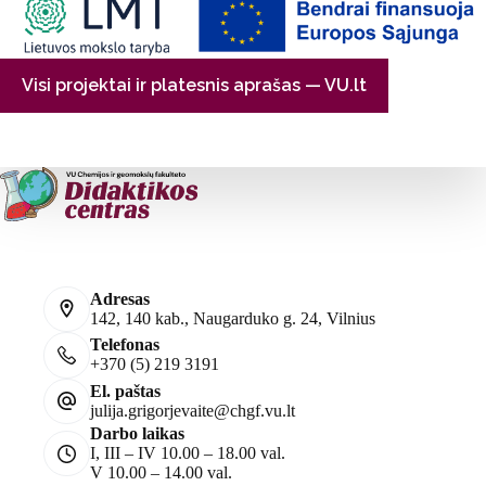
Visi projektai ir platesnis aprašas — VU.lt
Adresas
142, 140 kab., Naugarduko g. 24, Vilnius
Telefonas
+370 (5) 219 3191
El. paštas
julija.grigorjevaite@chgf.vu.lt
Darbo laikas
I, III – IV 10.00 – 18.00 val.
V 10.00 – 14.00 val.