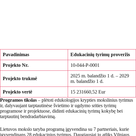
Pavadinimas
Edukacinių tyrimų proveržis
Projekto Nr.
10-044-P-0001
2025 m. balandžio 1 d. – 2029
Projekto trukmė
m. balandžio 1 d.
Projekto vertė
15 231660,52 Eur
Programos tikslas
– plėtoti edukologijos krypties mokslinius tyrimus
ir, dalyvaujant tarptautinėse švietimo ir ugdymo srities tyrimų
programose ir projektuose, didinti edukacinių tyrimų kokybę bei
tarptautinį bendradarbiavimą.
Lietuvos mokslo taryba programą įgyvendina su 7 partneriais, kurie
įgyvendinans 28 edukacinius tyrimus. Daugiausiai jų atliks Vilniaus