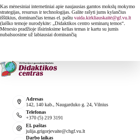
Kas mėnesiniai internetiniai apie naujausias gamtos mokslų mokymo
strategijas, resursus ir technologijas. Galite rašyti jums kylančius
iššūkius, dominančias temas el. paštu
vaida.kirkliauskaitė@gf.vu.lt
(laiško temoje nurodykite: „Didaktikos centro seminarų temos“.
Mėnesio pradžioje išsirinksime kelias temas ir kartu su jumis
nubalsuosime už labiausiai dominančią
Adresas
142, 140 kab., Naugarduko g. 24, Vilnius
Telefonas
+370 (5) 219 3191
El. paštas
julija.grigorjevaite@chgf.vu.lt
Darbo laikas