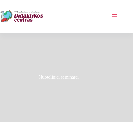
Skip
to
content
Nuotoliniai seminarai